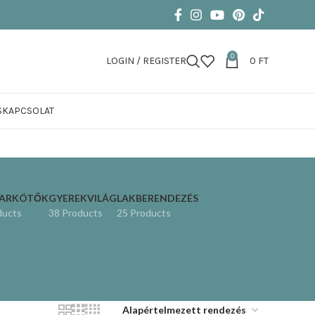
0
LOGIN / REGISTER
0
FT
S
KAPCSOLAT
KARKÖTŐK
GYEREKVILÁG
LAKBERENDEZÉS
ducts
38 Products
25 Products