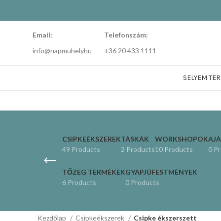
Email:
Telefonszám:
info@napmuhelyhu
+36 20 433 1111
SELYEM TE
CSIPKEÉKSZEREK
TÁSKÁK
WORKSHOPOK
AJ
49 Products
2 Products
10 Products
0 P
TŐZEG TERMÉKEK
GYAPJÚFESTMÉNYEK
6 Products
0 Products
Kezdőlap
Csipkeékszerek
Csipke ékszerszett