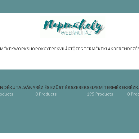
RMÉKEK
WORKSHOPOK
GYEREKVILÁG
TŐZEG TERMÉKEK
LAKBERENDEZÉ
ÁNDÉKUTALVÁNY
RÉZ ÉS EZÜST ÉKSZEREK
SELYEM TERMÉKEK
RÉZ
roducts
0 Products
195 Products
0 Pro