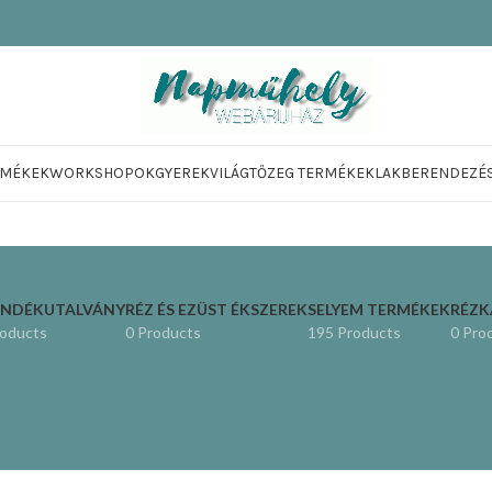
RMÉKEK
WORKSHOPOK
GYEREKVILÁG
TŐZEG TERMÉKEK
LAKBERENDEZÉ
ÁNDÉKUTALVÁNY
RÉZ ÉS EZÜST ÉKSZEREK
SELYEM TERMÉKEK
RÉZ
roducts
0 Products
195 Products
0 Pro