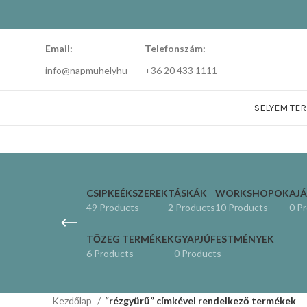
Email:
Telefonszám:
info@napmuhelyhu
+36 20 433 1111
SELYEM TE
CSIPKEÉKSZEREK
TÁSKÁK
WORKSHOPOK
AJ
49 Products
2 Products
10 Products
0 P
TŐZEG TERMÉKEK
GYAPJÚFESTMÉNYEK
6 Products
0 Products
Kezdőlap
“rézgyűrű” címkével rendelkező termékek