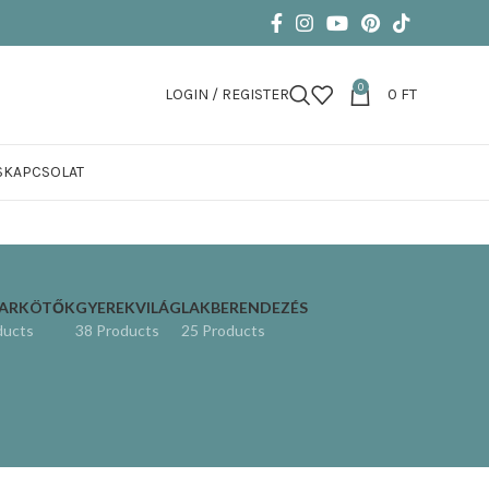
0
LOGIN / REGISTER
0
FT
S
KAPCSOLAT
KARKÖTŐK
GYEREKVILÁG
LAKBERENDEZÉS
ducts
38 Products
25 Products