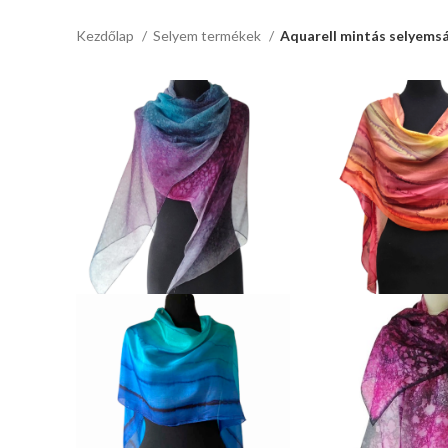
Kezdőlap
Selyem termékek
Aquarell mintás selyems