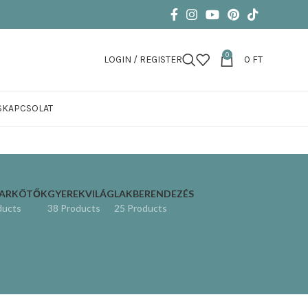
0
LOGIN / REGISTER
0
FT
S
KAPCSOLAT
KARKÖTŐK
GYEREKVILÁG
LAKBERENDEZÉS
ducts
38 Products
25 Products