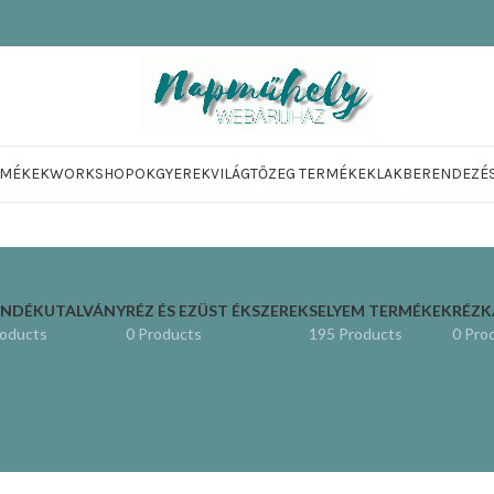
RMÉKEK
WORKSHOPOK
GYEREKVILÁG
TŐZEG TERMÉKEK
LAKBERENDEZÉ
ÁNDÉKUTALVÁNY
RÉZ ÉS EZÜST ÉKSZEREK
SELYEM TERMÉKEK
RÉZ
roducts
0 Products
195 Products
0 Pro