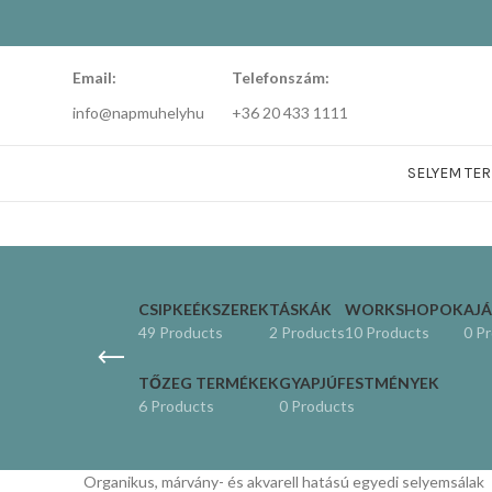
Email:
Telefonszám:
info@napmuhelyhu
+36 20 433 1111
SELYEM TE
CSIPKEÉKSZEREK
TÁSKÁK
WORKSHOPOK
AJ
49 Products
2 Products
10 Products
0 P
TŐZEG TERMÉKEK
GYAPJÚFESTMÉNYEK
6 Products
0 Products
Organikus, márvány- és akvarell hatású egyedi selyemsálak